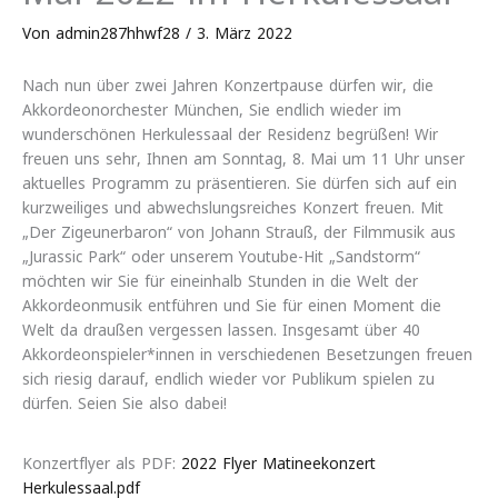
Von
admin287hhwf28
/
3. März 2022
Nach nun über zwei Jahren Konzertpause dürfen wir, die
Akkordeonorchester München, Sie endlich wieder im
wunderschönen Herkulessaal der Residenz begrüßen! Wir
freuen uns sehr, Ihnen am Sonntag, 8. Mai um 11 Uhr unser
aktuelles Programm zu präsentieren. Sie dürfen sich auf ein
kurzweiliges und abwechslungsreiches Konzert freuen. Mit
„Der Zigeunerbaron“ von Johann Strauß, der Filmmusik aus
„Jurassic Park“ oder unserem Youtube-Hit „Sandstorm“
möchten wir Sie für eineinhalb Stunden in die Welt der
Akkordeonmusik entführen und Sie für einen Moment die
Welt da draußen vergessen lassen. Insgesamt über 40
Akkordeonspieler*innen in verschiedenen Besetzungen freuen
sich riesig darauf, endlich wieder vor Publikum spielen zu
dürfen. Seien Sie also dabei!
Konzertflyer als PDF:
2022 Flyer Matineekonzert
Herkulessaal.pdf